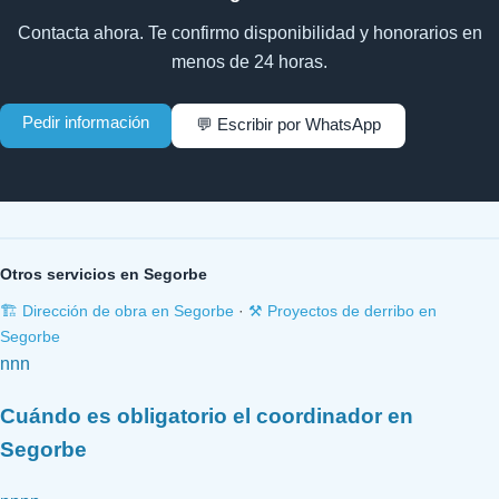
Contacta ahora. Te confirmo disponibilidad y honorarios en
menos de 24 horas.
Pedir información
💬 Escribir por WhatsApp
Otros servicios en Segorbe
🏗️ Dirección de obra en Segorbe
·
⚒️ Proyectos de derribo en
Segorbe
nnn
Cuándo es obligatorio el coordinador en
Segorbe