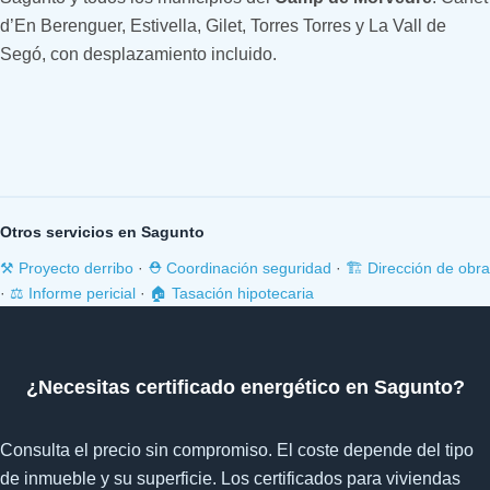
d’En Berenguer, Estivella, Gilet, Torres Torres y La Vall de
Segó, con desplazamiento incluido.
Otros servicios en Sagunto
⚒️ Proyecto derribo
·
⛑️ Coordinación seguridad
·
🏗️ Dirección de obra
·
⚖️ Informe pericial
·
🏠 Tasación hipotecaria
¿Necesitas certificado energético en Sagunto?
Consulta el precio sin compromiso. El coste depende del tipo
de inmueble y su superficie. Los certificados para viviendas